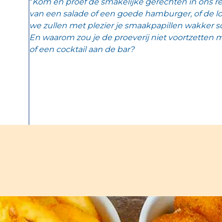
“
Kom en proef de smakelijke gerechten in ons res
van een salade of een goede hamburger, of de lok
we zullen met plezier je smaakpapillen wakker 
En waarom zou je de proeverij niet voortzetten
of een cocktail aan de bar?