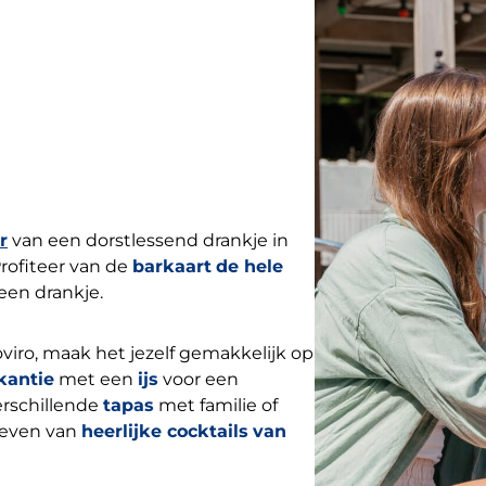
r
van een dorstlessend drankje in
Profiteer van de
barkaart
de hele
een drankje.
viro, maak het jezelf gemakkelijk op
kantie
met een
ijs
voor een
rschillende
tapas
met familie of
roeven van
heerlijke cocktails
van