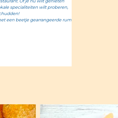
taurant. Of je nu wilt genieten
ale specialiteiten wilt proberen,
schudden!
 met een beetje gearrangeerde rum