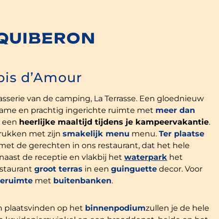
 QUIBERON
Bois d’Amour
sserie van de camping, La Terrasse. Een gloednieuw
ame en prachtig ingerichte ruimte met
meer dan
n een
heerlijke maaltijd tijdens je kampeervakantie
.
rrukken met zijn
smakelijk menu
menu.
Ter plaatse
met de gerechten in ons restaurant, dat het hele
naast de receptie en vlakbij het
waterpark
het
estaurant
groot terras
in een
guinguette
decor. Voor
geruimte
met
buitenbanken
.
en plaatsvinden op het
binnenpodium
zullen je de hele