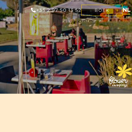
NL
+33 2 97 50 13 52
BOEK
FR
EN
DE