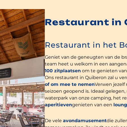
Restaurant in
Restaurant in het 
Geniet van de geneugten van de bra
team heet u welkom in een aangen
100 zitplaatsen
om te genieten va
Ons restaurant in Quiberon zal u ve
of om mee te nemen
Verwen jezelf 
seizoen geopend is. Ideaal gelegen, 
waterpark van onze camping, het r
aperitieven
genieten van een
loun
De vele
avondamusement
die zull